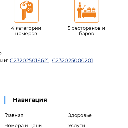
4 категории
5 ресторанов и
номеров
баров
ю
рии:
С232025016621
С232025000201
Навигация
Главная
Здоровье
Номера и цены
Услуги