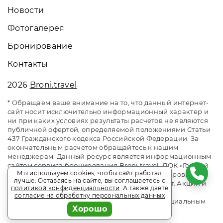
Новости
Фотогалерея
Бронирование
Контакты
2026
Broni.travel
* Обращаем ваше внимание на то, что данный интернет-
сайт носит исключительно информационный характер и
ни при каких условиях результаты расчетов не являются
публичной офертой, определяемой положениями Статьи
437 Гражданского кодекса Российской Федерации. За
окончательным расчетом обращайтесь к нашим
менеджерам. Данный ресурс является информационным
сайтом сервиса бронирования Broni.travel. ЛОК «Горный
Мы используем cookies, чтобы сайт работал
Воздух» Лоо. Сайт онлайн бронирования номеров.
лучше. Оставаясь на сайте, вы соглашаетесь с
Актуальные цены, прайс-листы и наличие мест. Акции и
политикой конфиденциальности
. А также даёте
спецпредложения. Выгодное бронирование.
согласие на обработку персональных данных
Индивидуальный менеджер. Не является официальным
Хорошо
сайтом объекта размещения.